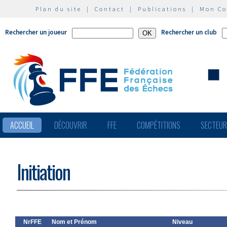
Plan du site
|
Contact
|
Publications
|
Mon C
Rechercher un joueur
Rechercher un club
ACCUEIL
DÉCOUVRIR
FFE
COMPÉTITIONS
SECTEU
Initiation
NrFFE
Nom et Prénom
Niveau