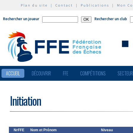
Plan du site
|
Contact
|
Publications
|
Mon C
Rechercher un joueur
Rechercher un club
ACCUEIL
DÉCOUVRIR
FFE
COMPÉTITIONS
SECTEU
Initiation
NrFFE
Nom et Prénom
Niveau