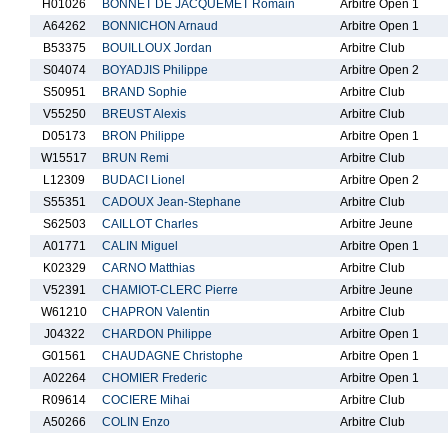
H01026
BONNET DE JACQUEMET Romain
Arbitre Open 1
A64262
BONNICHON Arnaud
Arbitre Open 1
B53375
BOUILLOUX Jordan
Arbitre Club
S04074
BOYADJIS Philippe
Arbitre Open 2
S50951
BRAND Sophie
Arbitre Club
V55250
BREUST Alexis
Arbitre Club
D05173
BRON Philippe
Arbitre Open 1
W15517
BRUN Remi
Arbitre Club
L12309
BUDACI Lionel
Arbitre Open 2
S55351
CADOUX Jean-Stephane
Arbitre Club
S62503
CAILLOT Charles
Arbitre Jeune
A01771
CALIN Miguel
Arbitre Open 1
K02329
CARNO Matthias
Arbitre Club
V52391
CHAMIOT-CLERC Pierre
Arbitre Jeune
W61210
CHAPRON Valentin
Arbitre Club
J04322
CHARDON Philippe
Arbitre Open 1
G01561
CHAUDAGNE Christophe
Arbitre Open 1
A02264
CHOMIER Frederic
Arbitre Open 1
R09614
COCIERE Mihai
Arbitre Club
A50266
COLIN Enzo
Arbitre Club