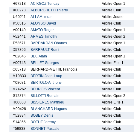
H67218
ACIKGOZ Tuncay
Arbitre Open 1
X00273
ALBORGHETTI Thierry
Arbitre Club
U60211
ALLAM Imran
Arbitre Jeune
K50515
ALONSO David
Arbitre Club
A00149
AMATO Roger
Arbitre Open 1
V52441
ARMES Timothy
Arbitre Open 2
P53671
BARDAKJIAN Ohanes
Arbitre Open 1
D57896
BARRAULT Remi
Arbitre Club
Y02046
BEC Alain
Arbitre Open 1
A00743
BELLET Georges
Arbitre Elite 1
C65718
BERNARD-METTIL Francois
Arbitre Club
M10833
BERTIN Jean-Loup
Arbitre Club
Y08031
BERTOLO Anthony
Arbitre Club
M74262
BEUROIS Vincent
Arbitre Club
S12874
BILLOTTI Romain
Arbitre Open 2
H00868
BISSIERES Matthieu
Arbitre Elite 1
M00428
BLANCHARD Hugues
Arbitre Club
Y52884
BOBEY Denis
Arbitre Club
S14856
BOEUF Jeremy
Arbitre Club
T59838
BONNET Pascale
Arbitre Club