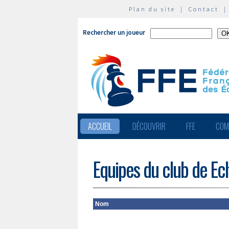
Plan du site
|
Contact
Rechercher un joueur
ACCUEIL
DÉCOUVRIR
FFE
COM
Equipes du club de Ec
Nom