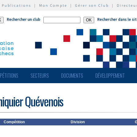
|
Publications
|
Mon Compte
|
Gérer son Club
|
Directeu
Rechercher un club
Rechercher dans le si
PÉTITIONS
SECTEURS
DOCUMENTS
DÉVELOPPEMENT
hiquier Quévenois
Compétition
Division
G