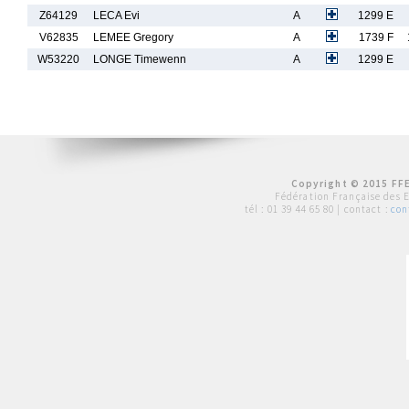
Z64129
LECA Evi
A
1299 E
V62835
LEMEE Gregory
A
1739 F
W53220
LONGE Timewenn
A
1299 E
Copyright © 2015 FFE
Fédération Française des 
tél :
01 39 44 65 80
| contact :
con