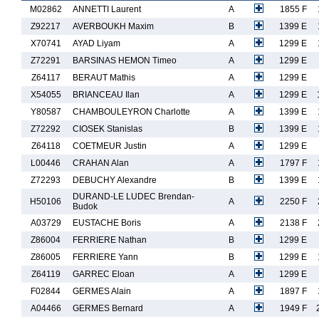
M02862
ANNETTI Laurent
A
1855 F
Z92217
AVERBOUKH Maxim
B
1399 E
X70741
AYAD Liyam
A
1299 E
Z72291
BARSINAS HEMON Timeo
A
1299 E
Z64117
BERAUT Mathis
A
1299 E
X54055
BRIANCEAU Ilan
A
1299 E
Y80587
CHAMBOULEYRON Charlotte
A
1399 E
Z72292
CIOSEK Stanislas
B
1399 E
Z64118
COETMEUR Justin
A
1299 E
L00446
CRAHAN Alan
A
1797 F
Z72293
DEBUCHY Alexandre
B
1399 E
DURAND-LE LUDEC Brendan-
H50106
A
2250 F
Budok
A03729
EUSTACHE Boris
A
2138 F
Z86004
FERRIERE Nathan
B
1299 E
Z86005
FERRIERE Yann
B
1299 E
Z64119
GARREC Eloan
A
1299 E
F02844
GERMES Alain
A
1897 F
A04466
GERMES Bernard
A
1949 F