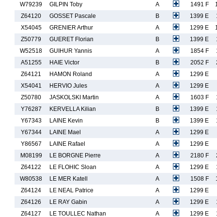
W79239
GILPIN Toby
A
1491 F
Z64120
GOSSET Pascale
B
1399 E
X54045
GRENIER Arthur
A
1299 E
Z50779
GUERET Florian
B
1399 E
W52518
GUIHUR Yannis
A
1854 F
A51255
HAIE Victor
B
2052 F
Z64121
HAMON Roland
A
1299 E
X54041
HERVIO Jules
A
1299 E
Z50780
JASKOLSKI Martin
A
1603 F
Y76287
KERVELLA Kilian
B
1399 E
Y67343
LAINE Kevin
B
1399 E
Y67344
LAINE Mael
A
1299 E
Y86567
LAINE Rafael
A
1299 E
M08199
LE BORGNE Pierre
A
2180 F
Z64122
LE FLOHIC Sloan
A
1299 E
W80538
LE MER Katell
A
1508 F
Z64124
LE NEAL Patrice
A
1299 E
Z64126
LE RAY Gabin
A
1299 E
Z64127
LE TOULLEC Nathan
A
1299 E