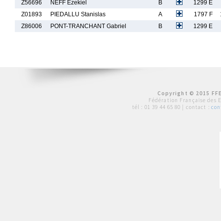
Z56696
NEFF Ezekiel
B
1299 E
Z01893
PIEDALLU Stanislas
A
1797 F
Z86006
PONT-TRANCHANT Gabriel
B
1299 E
Copyright © 2015 FFE
Fédération Française des 
tél :
01 39 44 65 80
| contact :
con