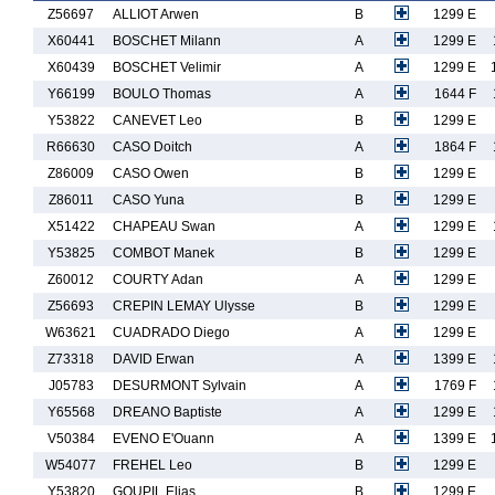
Z56697
ALLIOT Arwen
B
1299 E
X60441
BOSCHET Milann
A
1299 E
X60439
BOSCHET Velimir
A
1299 E
Y66199
BOULO Thomas
A
1644 F
Y53822
CANEVET Leo
B
1299 E
R66630
CASO Doitch
A
1864 F
Z86009
CASO Owen
B
1299 E
Z86011
CASO Yuna
B
1299 E
X51422
CHAPEAU Swan
A
1299 E
Y53825
COMBOT Manek
B
1299 E
Z60012
COURTY Adan
A
1299 E
Z56693
CREPIN LEMAY Ulysse
B
1299 E
W63621
CUADRADO Diego
A
1299 E
Z73318
DAVID Erwan
A
1399 E
J05783
DESURMONT Sylvain
A
1769 F
Y65568
DREANO Baptiste
A
1299 E
V50384
EVENO E'Ouann
A
1399 E
W54077
FREHEL Leo
B
1299 E
Y53820
GOUPIL Elias
B
1299 E