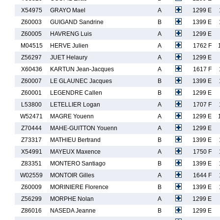
X54975
GRAYO Mael
A
1299 E
Z60003
GUIGAND Sandrine
B
1399 E
Z60005
HAVRENG Luis
A
1299 E
M04515
HERVE Julien
A
1762 F
Z56297
JUET Helaury
A
1299 E
X60436
KARTUN Jean-Jacques
A
1617 F
Z60007
LE GLAUNEC Jacques
B
1399 E
Z60001
LEGENDRE Callen
B
1299 E
L53800
LETELLIER Logan
A
1707 F
W52471
MAGRE Youenn
A
1299 E
Z70444
MAHE-GUITTON Youenn
A
1299 E
Z73317
MATHIEU Bertrand
B
1399 E
X54991
MAYEUX Maxence
A
1750 F
Z83351
MONTERO Santiago
B
1399 E
W02559
MONTOIR Gilles
A
1644 F
Z60009
MORINIERE Florence
B
1399 E
Z56299
MORPHE Nolan
A
1299 E
Z86016
NASEDA Jeanne
B
1299 E