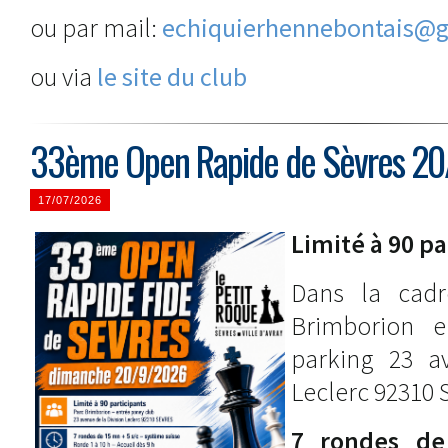
ou par mail:
echiquierhennebontais@
ou via
le site du club
33ème Open Rapide de Sèvres 2
17/07/2026
Limité à 90 pa
Dans la cadr
Brimborion e
parking 23 a
Leclerc 92310
7 rondes d