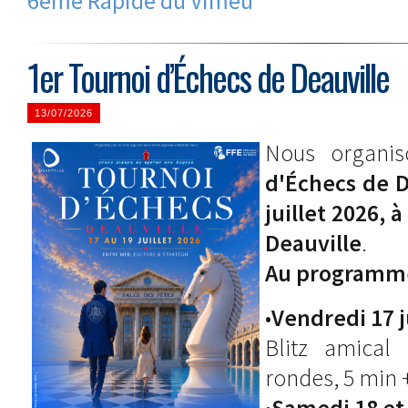
6ème Rapide du Vimeu
1er Tournoi d’Échecs de Deauville
13/07/2026
Nous organi
d'Échecs de D
juillet 2026, 
Deauville
.
Au program
•
Vendredi 17 j
Blitz amical
rondes, 5 min 
•
Samedi 18 et 