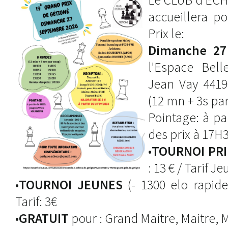
accueillera 
Prix le:
Dimanche 27
l'Espace Bel
Jean Vay 441
(12 mn + 3s par
Pointage: à pa
des prix à 17H
•
TOURNOI PRI
: 13 € / Tarif Je
•
TOURNOI JEUNES
(- 1300 elo rapide
Tarif: 3€
•
GRATUIT
pour : Grand Maitre, Maitre, 