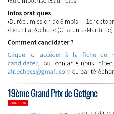
•Être motorisé est un plus
Infos pratiques
•Durée : mission de 8 mois — 1er octob
•Lieu : La Rochelle (Charente-Maritime)
Comment candidater ?
Clique ici accéder à la fiche de 
candidater
, ou contacte-nous dire
alr.echecs@gmail.com
ou par téléphone
19ème Grand Prix de Getigne
28/07/2026
Le CLUB d'EC