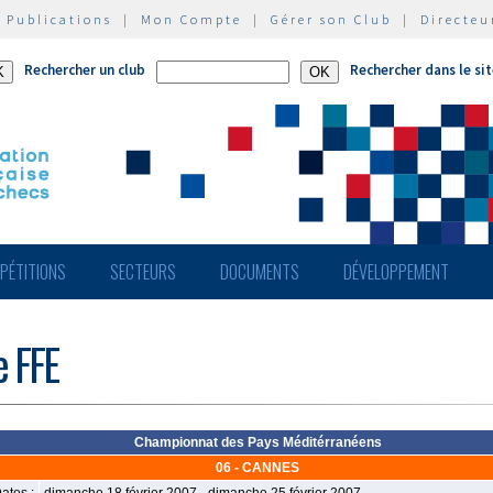
|
Publications
|
Mon Compte
|
Gérer son Club
|
Directeu
Rechercher un club
Rechercher dans le si
PÉTITIONS
SECTEURS
DOCUMENTS
DÉVELOPPEMENT
e FFE
Championnat des Pays Méditérranéens
06 - CANNES