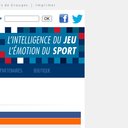
rs de Groupes
|
Imprimer
te
PARTENAIRES
BOUTIQUE