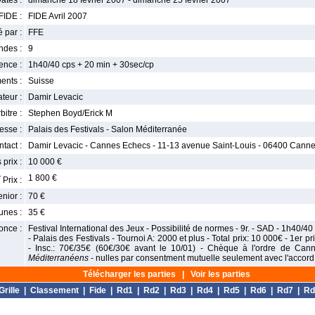
ates :
dimanche 18 février 2007 - dimanche 25 février 2007
FIDE :
FIDE Avril 2007
 par :
FFE
ndes :
9
nce :
1h40/40 cps + 20 min + 30sec/cp
ents :
Suisse
teur :
Damir Levacic
bitre :
Stephen Boyd/Erick M
esse :
Palais des Festivals - Salon Méditerranée
tact :
Damir Levacic - Cannes Echecs - 11-13 avenue Saint-Louis - 06400 Cannes
 prix :
10 000 €
r
1 800 €
Prix :
enior :
70 €
unes :
35 €
once :
Festival International des Jeux - Possibilité de normes - 9r. - SAD - 1h40/4
- Palais des Festivals - Tournoi A: 2000 et plus - Total prix: 10 000€ - 1er p
- Insc.: 70€/35€ (60€/30€ avant le 10/01) - Chèque à l'ordre de Ca
Méditerranéens
- nulles par consentment mutuelle seulement avec l'accord 
Télécharger les parties
|
Voir les parties
Grille
|
Classement
|
Fide
|
Rd1
|
Rd2
|
Rd3
|
Rd4
|
Rd5
|
Rd6
|
Rd7
|
Rd