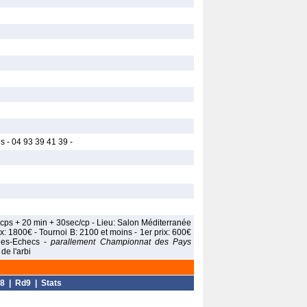
 - 04 93 39 41 39 -
0 cps + 20 min + 30sec/cp - Lieu: Salon Méditerranée
rix: 1800€ - Tournoi B: 2100 et moins - 1er prix: 600€
nnes-Echecs -
parallement Championnat des Pays
de l'arbi
8
|
Rd9
|
Stats