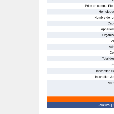
D
Prise en compte Elo 
Homologué
Nombre de ro
Cade
Appariem
Organisa
Ar
Adr
Con
Total des
e
1
Inscription S
Inscription Je
Ann
Joueurs
|