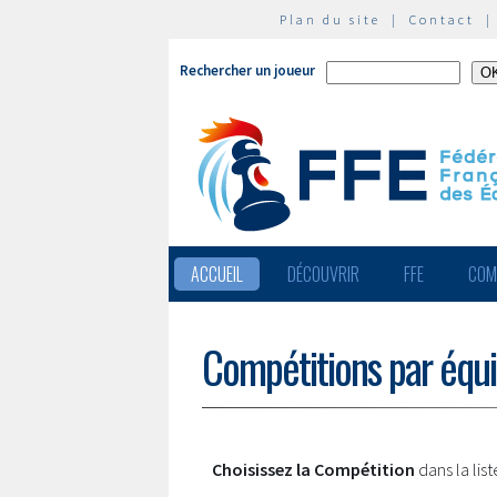
Plan du site
|
Contact
Rechercher un joueur
ACCUEIL
DÉCOUVRIR
FFE
COM
Compétitions par équ
Choisissez la Compétition
dans la lis