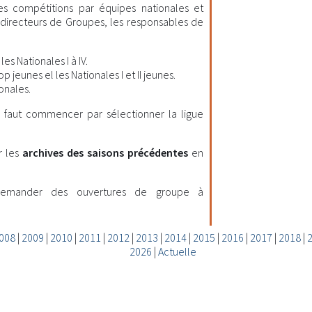
les compétitions par équipes nationales et
es directeurs de Groupes, les responsables de
es Nationales I à IV.
 jeunes el les Nationales I et II jeunes.
onales.
il faut commencer par sélectionner la ligue
r les
archives des saisons précédentes
en
demander des ouvertures de groupe à
008
|
2009
|
2010
|
2011
|
2012
|
2013
|
2014
|
2015
|
2016
|
2017
|
2018
|
2026
|
Actuelle