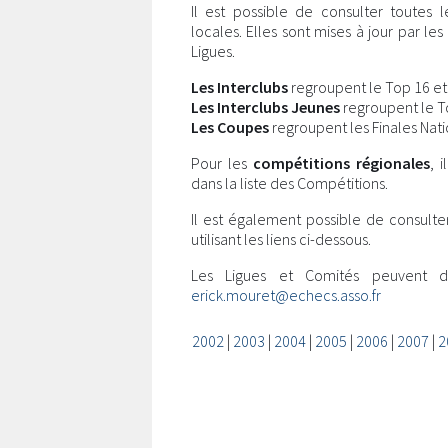
Il est possible de consulter toutes 
locales. Elles sont mises à jour par l
Ligues.
Les Interclubs
regroupent le Top 16 et l
Les Interclubs Jeunes
regroupent le Top
Les Coupes
regroupent les Finales Nati
Pour les
compétitions régionales
, 
dans la liste des Compétitions.
Il est également possible de consulte
utilisant les liens ci-dessous.
Les Ligues et Comités peuvent 
erick.mouret@echecs.asso.fr
2002
|
2003
|
2004
|
2005
|
2006
|
2007
|
2