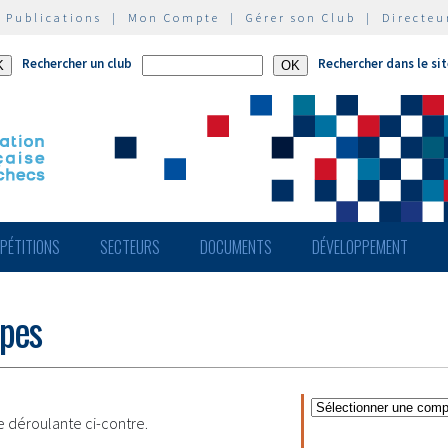
|
Publications
|
Mon Compte
|
Gérer son Club
|
Directeu
Rechercher un club
Rechercher dans le si
PÉTITIONS
SECTEURS
DOCUMENTS
DÉVELOPPEMENT
ipes
te déroulante ci-contre.