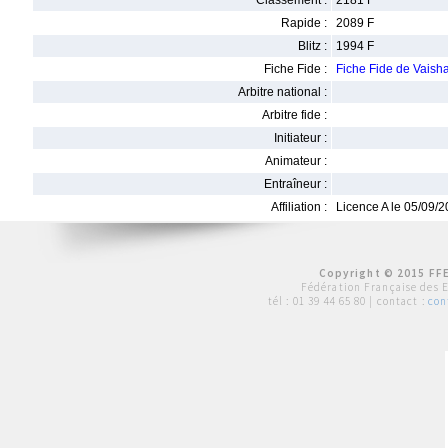
Classement :
2181 F
Rapide :
2089 F
Blitz :
1994 F
Fiche Fide :
Fiche Fide de Vai
Arbitre national :
Arbitre fide :
Initiateur :
Animateur :
Entraîneur :
Affiliation :
Licence A le 05/09/
Copyright © 2015 FFE
Fédération Française des 
tél :
01 39 44 65 80
| contact :
con