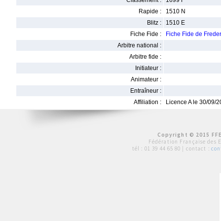
Classement :
1699 F
Rapide :
1510 N
Blitz :
1510 E
Fiche Fide :
Fiche Fide de Fred
Arbitre national :
Arbitre fide :
Initiateur :
Animateur :
Entraîneur :
Affiliation :
Licence A le 30/09/
Copyright © 2015 FFE
Fédération Française des 
tél :
01 39 44 65 80
| contact :
con