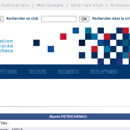
|
Publications
|
Mon Compte
|
Gérer son Club
|
Directeu
Rechercher un club
Rechercher dans le si
PÉTITIONS
SECTEURS
DOCUMENTS
DÉVELOPPEMENT
Maxim PETRICHENKO
Titre :