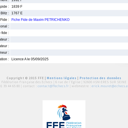
ment :
1992 F
pide :
1839 F
Blitz :
1767 E
Fide :
Fiche Fide de Maxim PETRICHENKO
ional :
 fide :
iateur :
teur :
neur :
iation :
Licence A le 05/09/2025
Copyright © 2015 FFE |
Mentions légales
|
Protection des données
Fédération Française des Echecs |
6 rue de l'Eglise | 92600 ASNIERES SUR SEINE
01 39 44 65 80
| contact :
contact@ffechecs.fr
| webmestre :
erick.mouret@echecs.as