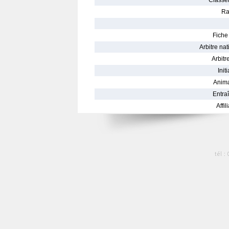
Classe
Ra
Fiche 
Arbitre nat
Arbitre
Init
Anima
Entraî
Affil
tél :