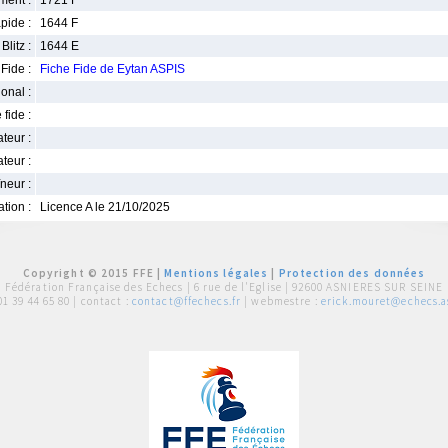
ment :
1721 F
pide :
1644 F
Blitz :
1644 E
Fide :
Fiche Fide de Eytan ASPIS
ional :
 fide :
iateur :
teur :
neur :
iation :
Licence A le 21/10/2025
Copyright © 2015 FFE |
Mentions légales
|
Protection des données
Fédération Française des Echecs |
6 rue de l'Eglise | 92600 ASNIERES SUR SEINE
01 39 44 65 80
| contact :
contact@ffechecs.fr
| webmestre :
erick.mouret@echecs.as