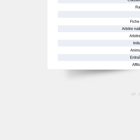
Classe
Ra
Fiche 
Arbitre nat
Arbitre
Init
Anima
Entraî
Affil
tél :