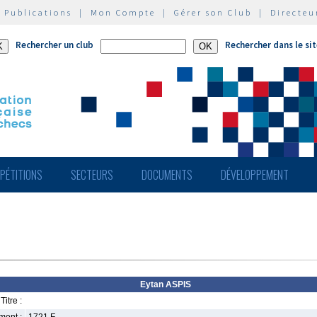
|
Publications
|
Mon Compte
|
Gérer son Club
|
Directeu
Rechercher un club
Rechercher dans le si
PÉTITIONS
SECTEURS
DOCUMENTS
DÉVELOPPEMENT
Eytan ASPIS
Titre :