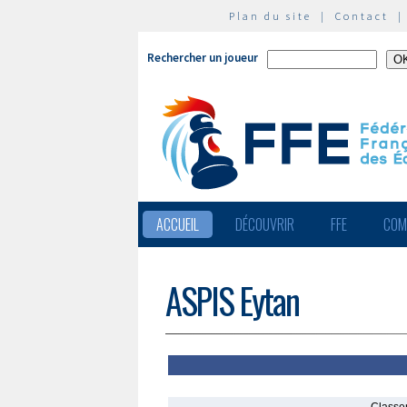
Plan du site
|
Contact
Rechercher un joueur
ACCUEIL
DÉCOUVRIR
FFE
COM
ASPIS Eytan