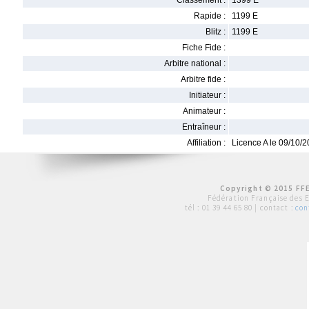
Classement :
1399 E
Rapide :
1199 E
Blitz :
1199 E
Fiche Fide :
Arbitre national :
Arbitre fide :
Initiateur :
Animateur :
Entraîneur :
Affiliation :
Licence A le 09/10/
Copyright © 2015 FFE
Fédération Française des 
tél :
01 39 44 65 80
| contact :
con