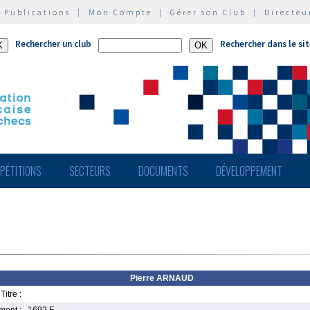
|
Publications
|
Mon Compte
|
Gérer son Club
|
Directeu
Rechercher un club
Rechercher dans le si
PÉTITIONS
SECTEURS
DOCUMENTS
DÉVELOPPEMENT
Pierre ARNAUD
Titre :