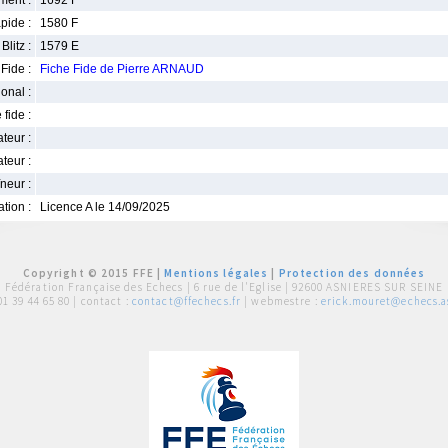
ment :
1692 F
pide :
1580 F
Blitz :
1579 E
Fide :
Fiche Fide de Pierre ARNAUD
ional :
 fide :
iateur :
teur :
neur :
iation :
Licence A le 14/09/2025
Copyright © 2015 FFE |
Mentions légales
|
Protection des données
Fédération Française des Echecs |
6 rue de l'Eglise | 92600 ASNIERES SUR SEINE
01 39 44 65 80
| contact :
contact@ffechecs.fr
| webmestre :
erick.mouret@echecs.as