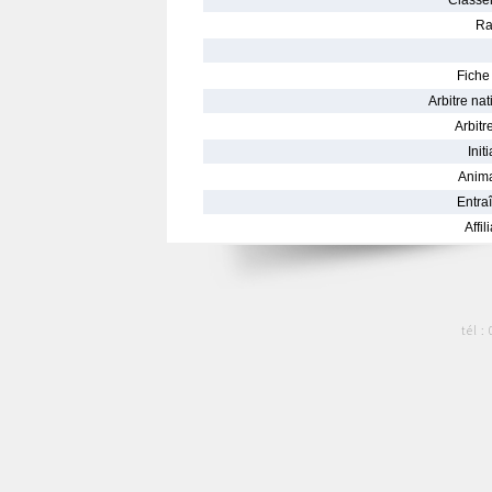
Classe
Ra
Fiche 
Arbitre nat
Arbitre
Init
Anima
Entraî
Affil
tél :