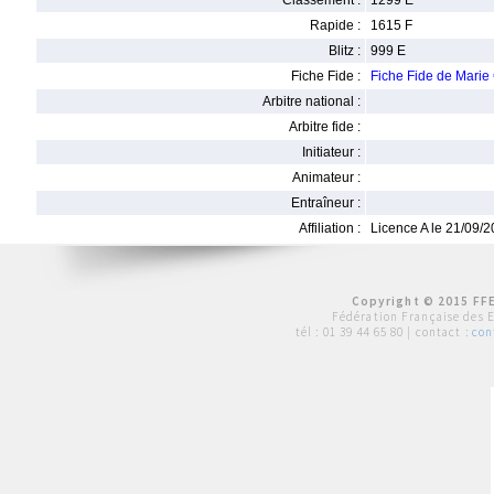
Classement :
1299 E
Rapide :
1615 F
Blitz :
999 E
Fiche Fide :
Fiche Fide de Mar
Arbitre national :
Arbitre fide :
Initiateur :
Animateur :
Entraîneur :
Affiliation :
Licence A le 21/09/
Copyright © 2015 FFE
Fédération Française des 
tél :
01 39 44 65 80
| contact :
con