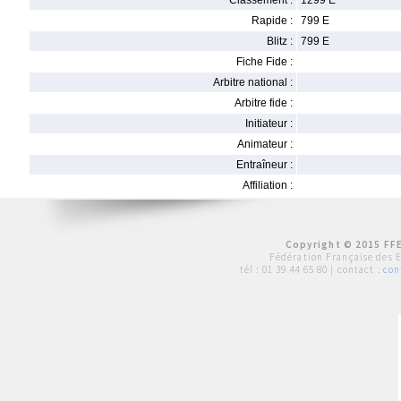
Classement :
1299 E
Rapide :
799 E
Blitz :
799 E
Fiche Fide :
Arbitre national :
Arbitre fide :
Initiateur :
Animateur :
Entraîneur :
Affiliation :
Copyright © 2015 FFE
Fédération Française des 
tél :
01 39 44 65 80
| contact :
con