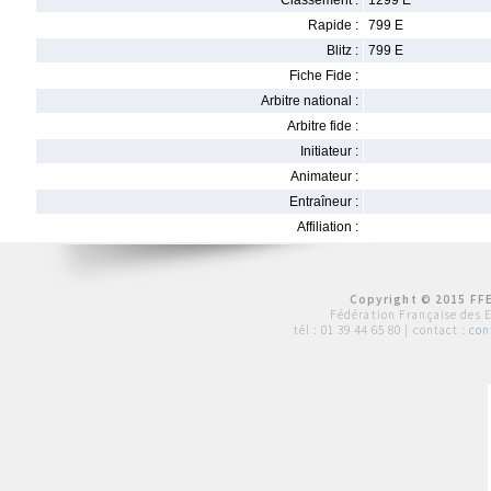
Classement :
1299 E
Rapide :
799 E
Blitz :
799 E
Fiche Fide :
Arbitre national :
Arbitre fide :
Initiateur :
Animateur :
Entraîneur :
Affiliation :
Copyright © 2015 FFE
Fédération Française des 
tél :
01 39 44 65 80
| contact :
con