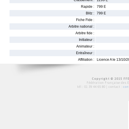
Classement :
1299 E
Rapide :
799 E
Blitz :
799 E
Fiche Fide :
Arbitre national :
Arbitre fide :
Initiateur :
Animateur :
Entraîneur :
Affiliation :
Licence A le 13/10/
Copyright © 2015 FFE
Fédération Française des 
tél :
01 39 44 65 80
| contact :
con