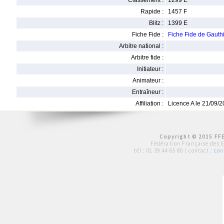
Classement :
1299 E
Rapide :
1457 F
Blitz :
1399 E
Fiche Fide :
Fiche Fide de Gaut
Arbitre national :
Arbitre fide :
Initiateur :
Animateur :
Entraîneur :
Affiliation :
Licence A le 21/09/
Copyright © 2015 FFE
Fédération Française des 
tél :
01 39 44 65 80
| contact :
con