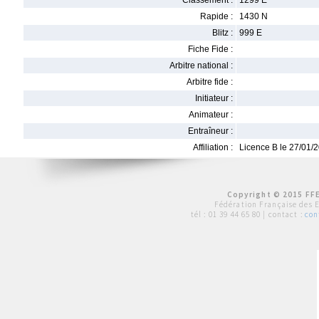
Classement :
1299 E
Rapide :
1430 N
Blitz :
999 E
Fiche Fide :
Arbitre national :
Arbitre fide :
Initiateur :
Animateur :
Entraîneur :
Affiliation :
Licence B le 27/01/
Copyright © 2015 FFE
Fédération Française des 
tél :
01 39 44 65 80
| contact :
con