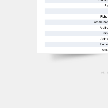
Classe
Ra
Fiche 
Arbitre nat
Arbitre
Init
Anima
Entraî
Affil
tél :