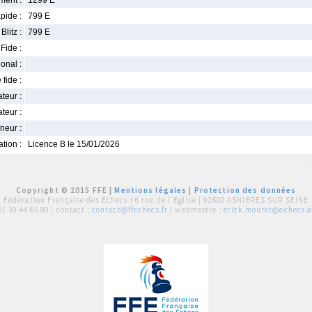
ment :
1299 E
pide :
799 E
Blitz :
799 E
Fide :
ional :
 fide :
iateur :
teur :
neur :
iation :
Licence B le 15/01/2026
Copyright © 2015 FFE |
Mentions légales
|
Protection des données
Fédération Française des Echecs |
6 rue de l'Eglise | 92600 ASNIERES SUR SEINE
01 39 44 65 80
| contact :
contact@ffechecs.fr
| webmestre :
erick.mouret@echecs.as