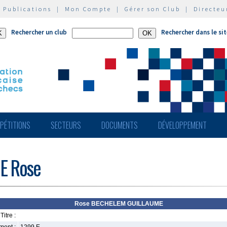
|
Publications
|
Mon Compte
|
Gérer son Club
|
Directeu
Rechercher un club
Rechercher dans le si
PÉTITIONS
SECTEURS
DOCUMENTS
DÉVELOPPEMENT
E Rose
Rose BECHELEM GUILLAUME
Titre :