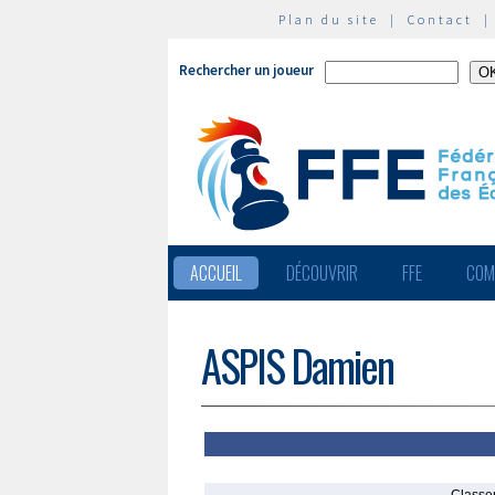
Plan du site
|
Contact
Rechercher un joueur
ACCUEIL
DÉCOUVRIR
FFE
COM
ASPIS Damien