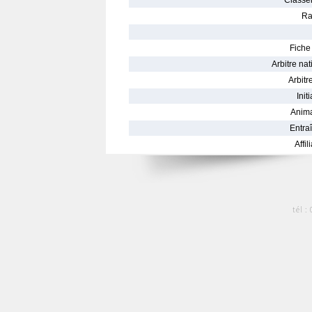
Classe
Ra
Fiche 
Arbitre nat
Arbitre
Init
Anima
Entraî
Affil
tél :