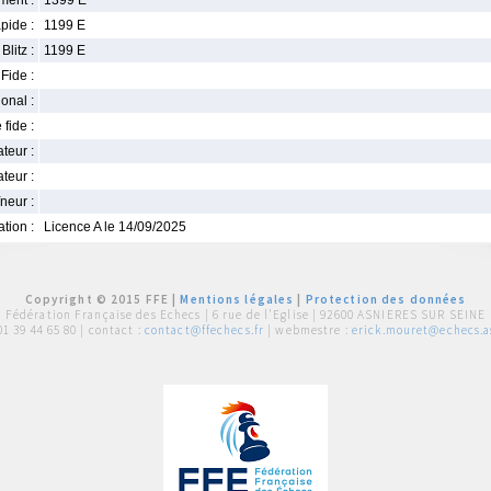
ment :
1399 E
pide :
1199 E
Blitz :
1199 E
Fide :
ional :
 fide :
iateur :
teur :
neur :
iation :
Licence A le 14/09/2025
Copyright © 2015 FFE |
Mentions légales
|
Protection des données
Fédération Française des Echecs |
6 rue de l'Eglise | 92600 ASNIERES SUR SEINE
01 39 44 65 80
| contact :
contact@ffechecs.fr
| webmestre :
erick.mouret@echecs.as