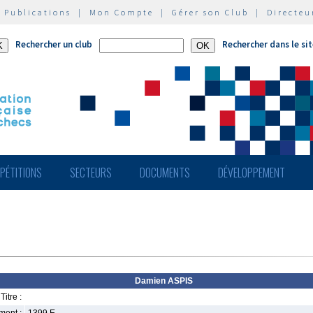
|
Publications
|
Mon Compte
|
Gérer son Club
|
Directeu
Rechercher un club
Rechercher dans le si
PÉTITIONS
SECTEURS
DOCUMENTS
DÉVELOPPEMENT
Damien ASPIS
Titre :