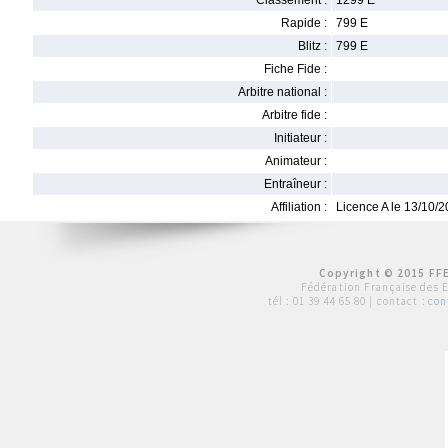
Classement :
1299 E
Rapide :
799 E
Blitz :
799 E
Fiche Fide :
Arbitre national :
Arbitre fide :
Initiateur :
Animateur :
Entraîneur :
Affiliation :
Licence A le 13/10/
Copyright © 2015 FFE
Fédération Française des 
tél :
01 39 44 65 80
| contact :
con