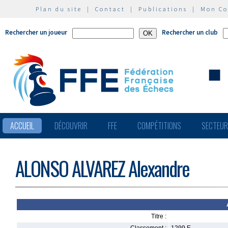
Plan du site
|
Contact
|
Publications
|
Mon C
Rechercher un joueur
Rechercher un club
ACCUEIL
DÉCOUVRIR
FFE
COMPÉTITIONS
SECTEU
ALONSO ALVAREZ Alexandre
Titre :