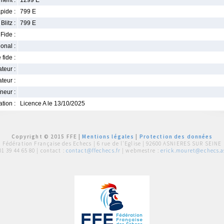
ment :
1299 E
pide :
799 E
Blitz :
799 E
Fide :
ional :
 fide :
iateur :
teur :
neur :
iation :
Licence A le 13/10/2025
Copyright © 2015 FFE |
Mentions légales
|
Protection des données
Fédération Française des Echecs |
6 rue de l'Eglise | 92600 ASNIERES SUR SEINE
01 39 44 65 80
| contact :
contact@ffechecs.fr
| webmestre :
erick.mouret@echecs.as