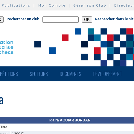
|
Publications
|
Mon Compte
|
Gérer son Club
|
Directeu
Rechercher un club
Rechercher dans le si
PÉTITIONS
SECTEURS
DOCUMENTS
DÉVELOPPEMENT
a
Idaira AGUIAR JORDAN
Titre :