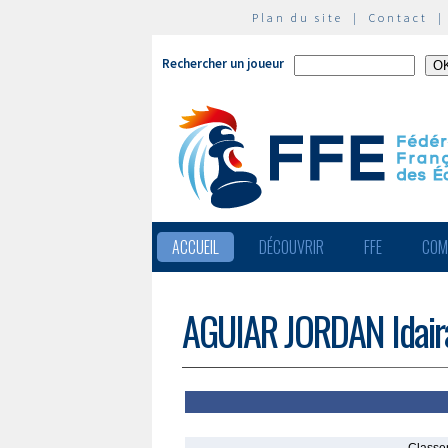
Plan du site
|
Contact
Rechercher un joueur
ACCUEIL
DÉCOUVRIR
FFE
COM
AGUIAR JORDAN Idair