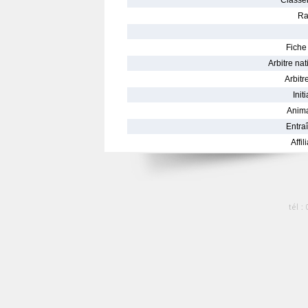
Classe
Ra
Fiche 
Arbitre nat
Arbitre
Init
Anima
Entraî
Affil
tél :