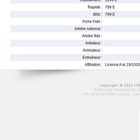
Classement :
1299 E
Rapide :
799 E
Blitz :
799 E
Fiche Fide :
Arbitre national :
Arbitre fide :
Initiateur :
Animateur :
Entraîneur :
Affiliation :
Licence A le 19/10/
Copyright © 2015 FFE
Fédération Française des 
tél :
01 39 44 65 80
| contact :
con