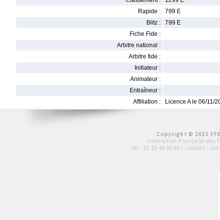
Classement :
1299 E
Rapide :
799 E
Blitz :
799 E
Fiche Fide :
Arbitre national :
Arbitre fide :
Initiateur :
Animateur :
Entraîneur :
Affiliation :
Licence A le 06/11/
Copyright © 2015 FFE
Fédération Française des 
tél :
01 39 44 65 80
| contact :
con