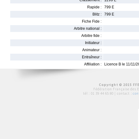
Classement :
1299 E
Rapide :
799 E
Blitz :
799 E
Fiche Fide :
Arbitre national :
Arbitre fide :
Initiateur :
Animateur :
Entraîneur :
Affiliation :
Licence B le 11/11/
Copyright © 2015 FFE
Fédération Française des 
tél :
01 39 44 65 80
| contact :
con