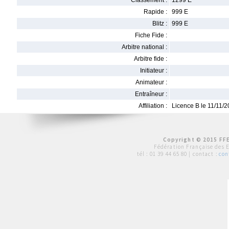
Classement :
1299 E
Rapide :
999 E
Blitz :
999 E
Fiche Fide :
Arbitre national :
Arbitre fide :
Initiateur :
Animateur :
Entraîneur :
Affiliation :
Licence B le 11/11/
Copyright © 2015 FFE
Fédération Française des 
tél :
01 39 44 65 80
| contact :
con