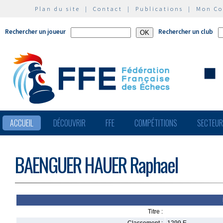
Plan du site
|
Contact
|
Publications
|
Mon C
Rechercher un joueur
Rechercher un club
ACCUEIL
DÉCOUVRIR
FFE
COMPÉTITIONS
SECTEU
BAENGUER HAUER Raphael
Titre :