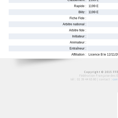
Classement :
1399 E
Rapide :
1199 E
Blitz :
1199 E
Fiche Fide :
Arbitre national :
Arbitre fide :
Initiateur :
Animateur :
Entraîneur :
Affiliation :
Licence B le 12/11/
Copyright © 2015 FFE
Fédération Française des 
tél :
01 39 44 65 80
| contact :
con