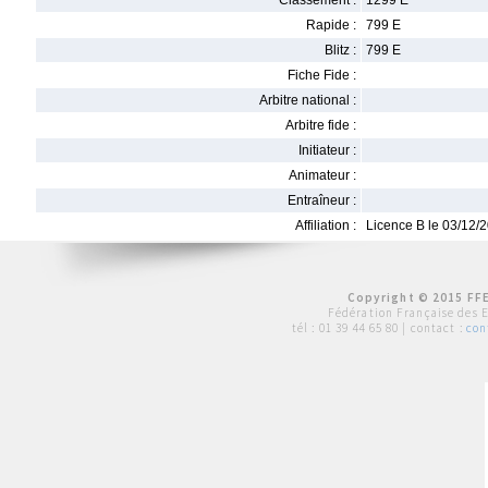
Classement :
1299 E
Rapide :
799 E
Blitz :
799 E
Fiche Fide :
Arbitre national :
Arbitre fide :
Initiateur :
Animateur :
Entraîneur :
Affiliation :
Licence B le 03/12/
Copyright © 2015 FFE
Fédération Française des 
tél :
01 39 44 65 80
| contact :
con