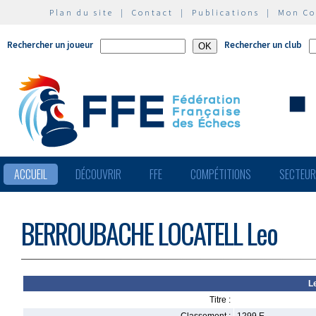
Plan du site
|
Contact
|
Publications
|
Mon C
Rechercher un joueur
Rechercher un club
ACCUEIL
DÉCOUVRIR
FFE
COMPÉTITIONS
SECTEU
BERROUBACHE LOCATELL Leo
L
Titre :