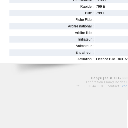
Classement :
1299 E
Rapide :
799 E
Blitz :
799 E
Fiche Fide :
Arbitre national :
Arbitre fide :
Initiateur :
Animateur :
Entraîneur :
Affiliation :
Licence B le 18/01/
Copyright © 2015 FFE
Fédération Française des 
tél :
01 39 44 65 80
| contact :
con