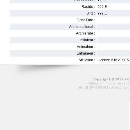
Classement :
1299 E
Rapide :
999 E
Blitz :
999 E
Fiche Fide :
Arbitre national :
Arbitre fide :
Initiateur :
Animateur :
Entraîneur :
Affiliation :
Licence B le 21/01/
Copyright © 2015 FFE
Fédération Française des 
tél :
01 39 44 65 80
| contact :
con