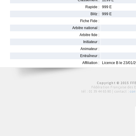
Classement :
1299 E
Rapide :
999 E
Blitz :
999 E
Fiche Fide :
Arbitre national :
Arbitre fide :
Initiateur :
Animateur :
Entraîneur :
Affiliation :
Licence B le 23/01/
Copyright © 2015 FFE
Fédération Française des 
tél :
01 39 44 65 80
| contact :
con