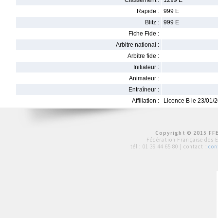
Classement :
1299 E
Rapide :
999 E
Blitz :
999 E
Fiche Fide :
Arbitre national :
Arbitre fide :
Initiateur :
Animateur :
Entraîneur :
Affiliation :
Licence B le 23/01/
Copyright © 2015 FFE
Fédération Française des 
tél :
01 39 44 65 80
| contact :
con