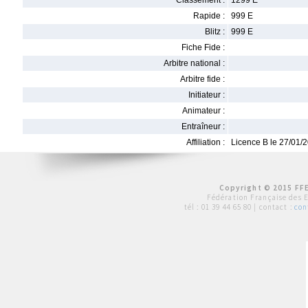
Classement :
1299 E
Rapide :
999 E
Blitz :
999 E
Fiche Fide :
Arbitre national :
Arbitre fide :
Initiateur :
Animateur :
Entraîneur :
Affiliation :
Licence B le 27/01/
Copyright © 2015 FFE
Fédération Française des 
tél :
01 39 44 65 80
| contact :
con