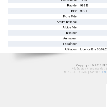
Classement :
1299 E
Rapide :
999 E
Blitz :
999 E
Fiche Fide :
Arbitre national :
Arbitre fide :
Initiateur :
Animateur :
Entraîneur :
Affiliation :
Licence B le 05/02/
Copyright © 2015 FFE
Fédération Française des 
tél :
01 39 44 65 80
| contact :
con