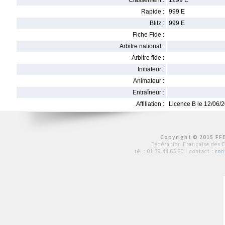
Classement :
1299 E
Rapide :
999 E
Blitz :
999 E
Fiche Fide :
Arbitre national :
Arbitre fide :
Initiateur :
Animateur :
Entraîneur :
Affiliation :
Licence B le 12/06/
Copyright © 2015 FFE
Fédération Française des 
tél :
01 39 44 65 80
| contact :
con