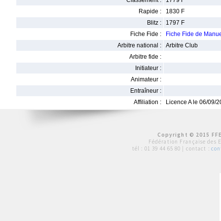
Classement :
1779 F
Rapide :
1830 F
Blitz :
1797 F
Fiche Fide :
Fiche Fide de Man
Arbitre national :
Arbitre Club
Arbitre fide :
Initiateur :
Animateur :
Entraîneur :
Affiliation :
Licence A le 06/09/
Copyright © 2015 FFE
Fédération Française des 
tél :
01 39 44 65 80
| contact :
con