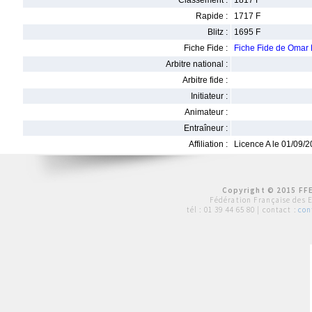
Classement :
1817 F
Rapide :
1717 F
Blitz :
1695 F
Fiche Fide :
Fiche Fide de Oma
Arbitre national :
Arbitre fide :
Initiateur :
Animateur :
Entraîneur :
Affiliation :
Licence A le 01/09/
Copyright © 2015 FFE
Fédération Française des 
tél :
01 39 44 65 80
| contact :
con