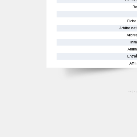
Classe
Ra
Fiche 
Arbitre nat
Arbitre
Init
Anima
Entraî
Affil
tél :