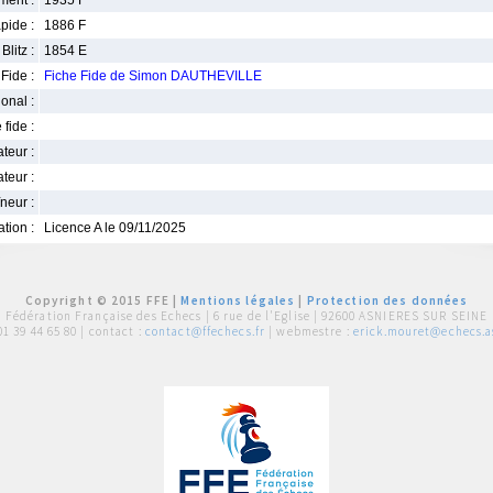
ment :
1935 F
pide :
1886 F
Blitz :
1854 E
Fide :
Fiche Fide de Simon DAUTHEVILLE
ional :
 fide :
iateur :
teur :
neur :
iation :
Licence A le 09/11/2025
Copyright © 2015 FFE |
Mentions légales
|
Protection des données
Fédération Française des Echecs |
6 rue de l'Eglise | 92600 ASNIERES SUR SEINE
01 39 44 65 80
| contact :
contact@ffechecs.fr
| webmestre :
erick.mouret@echecs.as