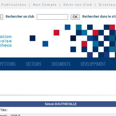
|
Publications
|
Mon Compte
|
Gérer son Club
|
Directeu
Rechercher un club
Rechercher dans le si
PÉTITIONS
SECTEURS
DOCUMENTS
DÉVELOPPEMENT
Simon DAUTHEVILLE
Titre :