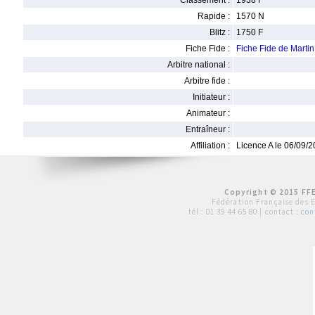
Classement :
1938 F
Rapide :
1570 N
Blitz :
1750 F
Fiche Fide :
Fiche Fide de Mart
Arbitre national :
Arbitre fide :
Initiateur :
Animateur :
Entraîneur :
Affiliation :
Licence A le 06/09/
Copyright © 2015 FFE
Fédération Française des 
tél :
01 39 44 65 80
| contact :
con