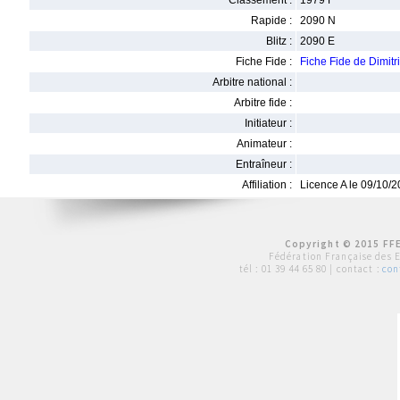
Classement :
1979 F
Rapide :
2090 N
Blitz :
2090 E
Fiche Fide :
Fiche Fide de Dimi
Arbitre national :
Arbitre fide :
Initiateur :
Animateur :
Entraîneur :
Affiliation :
Licence A le 09/10/
Copyright © 2015 FFE
Fédération Française des 
tél :
01 39 44 65 80
| contact :
con