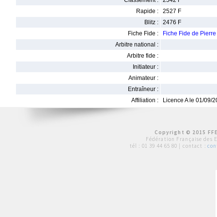
Classement :
2542 F
Rapide :
2527 F
Blitz :
2476 F
Fiche Fide :
Fiche Fide de Pier
Arbitre national :
Arbitre fide :
Initiateur :
Animateur :
Entraîneur :
Affiliation :
Licence A le 01/09/
Copyright © 2015 FFE
Fédération Française des 
tél :
01 39 44 65 80
| contact :
con