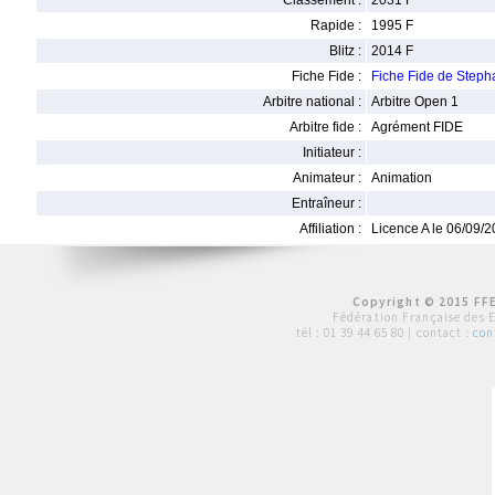
Classement :
2031 F
Rapide :
1995 F
Blitz :
2014 F
Fiche Fide :
Fiche Fide de Step
Arbitre national :
Arbitre Open 1
Arbitre fide :
Agrément FIDE
Initiateur :
Animateur :
Animation
Entraîneur :
Affiliation :
Licence A le 06/09/
Copyright © 2015 FFE
Fédération Française des 
tél :
01 39 44 65 80
| contact :
con