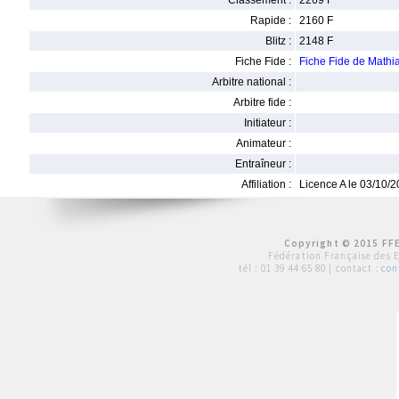
Classement :
2269 F
Rapide :
2160 F
Blitz :
2148 F
Fiche Fide :
Fiche Fide de Math
Arbitre national :
Arbitre fide :
Initiateur :
Animateur :
Entraîneur :
Affiliation :
Licence A le 03/10/
Copyright © 2015 FFE
Fédération Française des 
tél :
01 39 44 65 80
| contact :
con