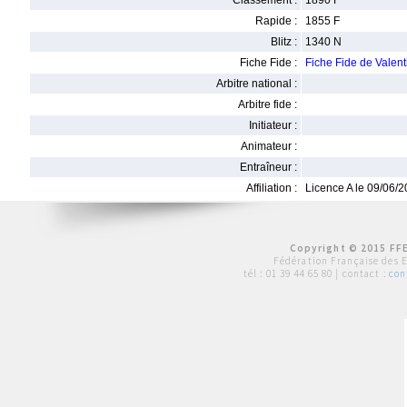
Classement :
1890 F
Rapide :
1855 F
Blitz :
1340 N
Fiche Fide :
Fiche Fide de Valen
Arbitre national :
Arbitre fide :
Initiateur :
Animateur :
Entraîneur :
Affiliation :
Licence A le 09/06/
Copyright © 2015 FFE
Fédération Française des 
tél :
01 39 44 65 80
| contact :
con