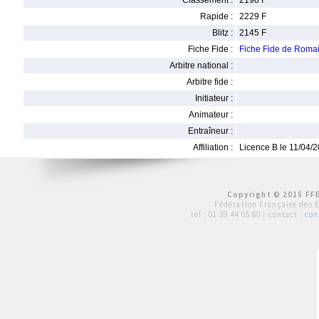
Classement :
2198 F
Rapide :
2229 F
Blitz :
2145 F
Fiche Fide :
Fiche Fide de Roma
Arbitre national :
Arbitre fide :
Initiateur :
Animateur :
Entraîneur :
Affiliation :
Licence B le 11/04/
Copyright © 2015 FFE
Fédération Française des 
tél :
01 39 44 65 80
| contact :
con