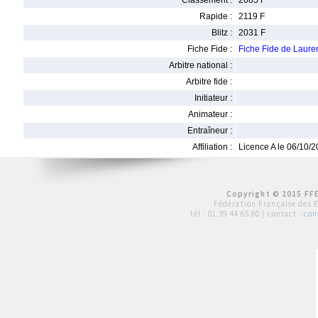
Classement :
2085 F
Rapide :
2119 F
Blitz :
2031 F
Fiche Fide :
Fiche Fide de Laur
Arbitre national :
Arbitre fide :
Initiateur :
Animateur :
Entraîneur :
Affiliation :
Licence A le 06/10/
Copyright © 2015 FFE
Fédération Française des 
tél :
01 39 44 65 80
| contact :
con