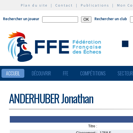
Plan du site
|
Contact
|
Publications
|
Mon C
Rechercher un joueur
Rechercher un club
ACCUEIL
DÉCOUVRIR
FFE
COMPÉTITIONS
SECTEU
ANDERHUBER Jonathan
Titre :