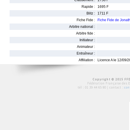
Classement :
1758 F
Rapide :
1695 F
Blitz :
1711 F
Fiche Fide :
Fiche Fide de Jon
Arbitre national :
Arbitre fide :
Initiateur :
Animateur :
Entraîneur :
Affiliation :
Licence A le 12/09/
Copyright © 2015 FFE
Fédération Française des 
tél :
01 39 44 65 80
| contact :
con